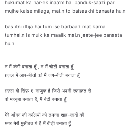
hukumat ka har-ek inaa’m hai banduk-saazi par
mujhe kaise milega, mai.n to baisaakhi banaata hu.n
bas itni iltija hai tum ise barbaad mat karna
tumhei.n is mulk ka maalik mai.n jeete-jee banaata
hu.n
न मैं कंगी बनाता हूँ , न मैं चोटी बनाता हूँ
ग़ज़ल में आप-बीती को मैं जग-बीती बनाता हूँ
ग़ज़ल वो सिंफ़-ए-नाज़ुक है जिसे अपनी रफ़ाक़त से
वो महबूबा बनाता है, मैं बेटी बनाता हूँ
मेरे आँगन की कलियों को तमन्ना शाह-ज़ादों की
मगर मेरी मुसीबत ये है मैं बीड़ी बनाता हूँ