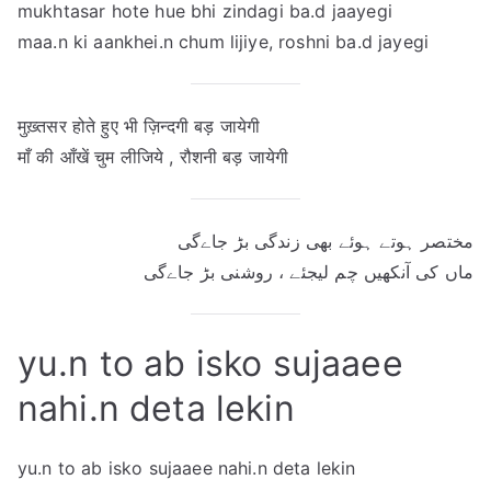
mukhtasar hote hue bhi zindagi ba.d jaayegi
maa.n ki aankhei.n chum lijiye, roshni ba.d jayegi
मुख़्तसर होते हुए भी ज़िन्दगी बड़ जायेगी
माँ की आँखें चुम लीजिये , रौशनी बड़ जायेगी
مختصر ہوتے ہوئے بھی زندگی بڑ جاےگی
ماں کی آنکھیں چم لیجئے ، روشنی بڑ جاےگی
yu.n to ab isko sujaaee
nahi.n deta lekin
yu.n to ab isko sujaaee nahi.n deta lekin