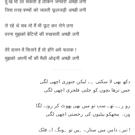
दुःख भी ला सकती है लेकिन जनवरी अच्छी लगी
जिस तरह बच्चों को जलती फूलजड़ी अच्छी लगी
रो रहे थे सब तो मैं भी फूट कर रोने लगा
वरना मुझको बेटियों की रुखसती अच्छी लगी
तेरे दामन में सितारे हैं तो होंगे अये फलक !
मुझको अपनी माँ की मैली ओढ़नी अच्छी लगी
دکھ بھی لا سکتی ہے لیکن جنوری اچھی لگی
جس ترھا بچوں کو جلتی فلجری اچھی لگی
رو رہے تھے سب تو میں بھی پھوٹ کر رونے لگا
ورنہ مجھکو بیٹیوں کی رخصتی اچھی لگی
تیرے دامن میں ستارے ہیں تو ہونگے اے فلک !