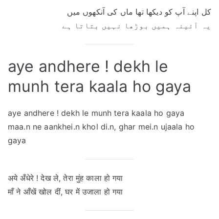
کل اپنے آپ کو دیکھا تھا ماں کی آنکھوں میں
یہ آئینہ ہمیں بوڑھا نہیں بتاتا ہے
aye andhere ! dekh le
munh tera kaala ho gaya
aye andhere ! dekh le munh tera kaala ho gaya
maa.n ne aankhei.n khol di.n, ghar mei.n ujaala ho
gaya
अये अँधेरे ! देख ले, तेरा मुंह काला हो गया
माँ ने आँखें खोल दीं, घर में उजाला हो गया