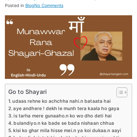
on
Posted in
Blog
No Comments
Munawwar
Rana
Shayari-
Maa
Special-
Most
Popular
in
English
Hindi
Urdu
Go to Shayari
udaas rehne ko achchha nahi.n bataata hai
aye andhere ! dekh le munh tera kaala ho gaya
is tarha mere gunaaho.n ko wo dho deti hai
bulandiyo.n ka bade se bada nishaan chhua
kisi ko ghar mila hisse mei.n ya koi dukaa.n aayi