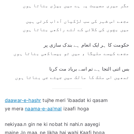
مگر میری مصیبت یہ ہے میں بیڑی بناتا ہوں
مجھے اس شہر کی سب لڑکیاں آداب کرتی ہیں
میں بچوں کی کلائی کے لئے راکھی بناتا ہوں
حکومت کا ہر ایک انعام ہے بندک سازی پر
مجھے کیسے ملیگا ، میں تو بیساکھی بناتا ہوں
بس اتنی التجا ہے تم اسے برباد مت کرنا
تمھیں اس ملک کا مالک میں جیتے جی بناتا ہوں
daawar-e-hashr
tujhe meri ‘ibaadat ki qasam
ye mera
naama-e-aa’mal
izaafi hoga
nekiyaa.n gin ne ki nobat hi nahi.n aayegi
maine Jo maa. pe likha hai wahi Kaafi hoga