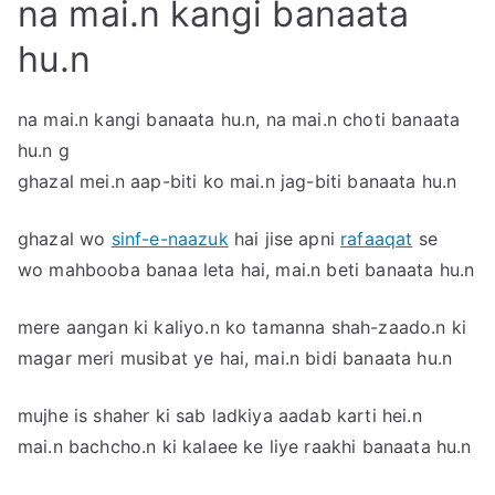
na mai.n kangi banaata
hu.n
na mai.n kangi banaata hu.n, na mai.n choti banaata
hu.n g
ghazal mei.n aap-biti ko mai.n jag-biti banaata hu.n
ghazal wo
sinf-e-naazuk
hai jise apni
rafaaqat
se
wo mahbooba banaa leta hai, mai.n beti banaata hu.n
mere aangan ki kaliyo.n ko tamanna shah-zaado.n ki
magar meri musibat ye hai, mai.n bidi banaata hu.n
mujhe is shaher ki sab ladkiya aadab karti hei.n
mai.n bachcho.n ki kalaee ke liye raakhi banaata hu.n