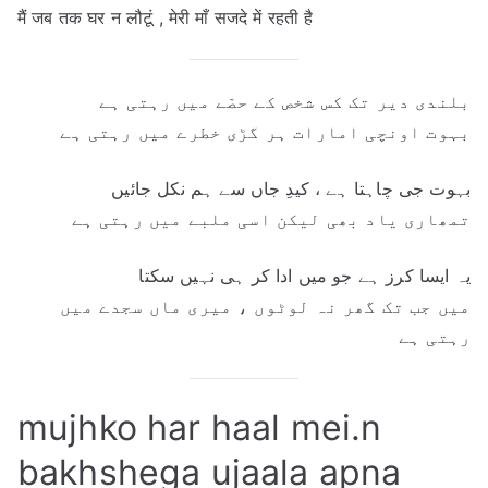
मैं जब तक घर न लौटूं , मेरी माँ सजदे में रहती है
بلندی دیر تک کس شخص کے حصّے میں رہتی ہے
بہوت اونچی امارات ہر گڑی خطرے میں رہتی ہے
بہوت جی چاہتا ہے ، کیدِ جاں سے ہم نکل جائیں
تمھاری یاد بھی لیکن اسی ملبے میں رہتی ہے
یہ ایسا کرز ہے جو میں ادا کر ہی نہیں سکتا
میں جب تک گھر نہ لوٹوں ، میری ماں سجدے میں
رہتی ہے
mujhko har haal mei.n
bakhshega ujaala apna