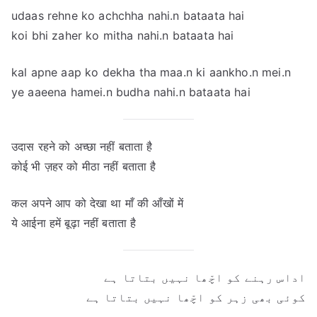
udaas rehne ko achchha nahi.n bataata hai
koi bhi zaher ko mitha nahi.n bataata hai
kal apne aap ko dekha tha maa.n ki aankho.n mei.n
ye aaeena hamei.n budha nahi.n bataata hai
उदास रहने को अच्छा नहीं बताता है
कोई भी ज़हर को मीठा नहीं बताता है
कल अपने आप को देखा था माँ की आँखों में
ये आईना हमें बूढ़ा नहीं बताता है
اداس رہنے کو اچّھا نہیں بتاتا ہے
کوئی بھی زہر کو اچّھا نہیں بتاتا ہے