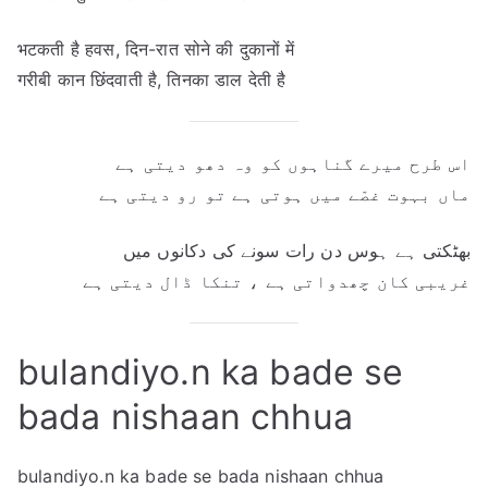
भटकती है हवस, दिन-रात सोने की दुकानों में
गरीबी कान छिंदवाती है, तिनका डाल देती है
اس طرح میرے گناہوں کو وہ دھو دیتی ہے
ماں بہوت غصّے میں ہوتی ہے تو رو دیتی ہے
بھٹکتی ہے ہوس دن رات سونے کی دکانوں میں
غریبی کان چھدواتی ہے ، تنکا ڈال دیتی ہے
bulandiyo.n ka bade se
bada nishaan chhua
bulandiyo.n ka bade se bada nishaan chhua