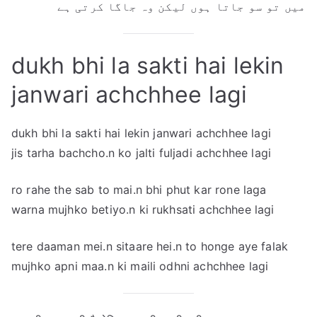
میں تو سو جاتا ہوں لیکن وہ جاگا کرتی ہے
dukh bhi la sakti hai lekin
janwari achchhee lagi
dukh bhi la sakti hai lekin janwari achchhee lagi
jis tarha bachcho.n ko jalti fuljadi achchhee lagi
ro rahe the sab to mai.n bhi phut kar rone laga
warna mujhko betiyo.n ki rukhsati achchhee lagi
tere daaman mei.n sitaare hei.n to honge aye falak
mujhko apni maa.n ki maili odhni achchhee lagi