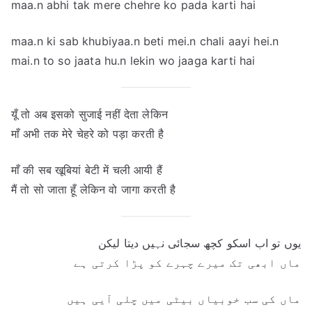
maa.n abhi tak mere chehre ko pada karti hai
maa.n ki sab khubiyaa.n beti mei.n chali aayi hei.n
mai.n to so jaata hu.n lekin wo jaaga karti hai
यूँ तो अब इसको सुजाई नहीं देता लेकिन
माँ अभी तक मेरे चेहरे को पड़ा करती है
माँ की सब खूबियां बेटी में चली आयी हैं
मैं तो सो जाता हूँ लेकिन वो जागा करती है
یوں تو اب اسکو کچھ سجائی نہیں دیتا لیکن
ماں ابھی تک میرے چہرے کو پڑا کرتی ہے
ماں کی سب خوبیاں بیٹی میں چلی آیی ہیں