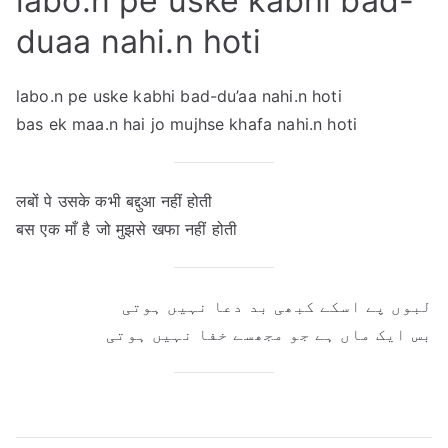
labo.n pe uske kabhi bad-
duaa nahi.n hoti
labo.n pe uske kabhi bad-du’aa nahi.n hoti
bas ek maa.n hai jo mujhse khafa nahi.n hoti
लबों पे उसके कभी बद्दुआ नहीं होती
बस एक माँ है जो मुझसे खफा नहीं होती
لبوں پے اسکے کبھی بد دعا نہیں ہوتی
بس ایک ماں ہے جو مجھسے خفا نہیں ہوتی