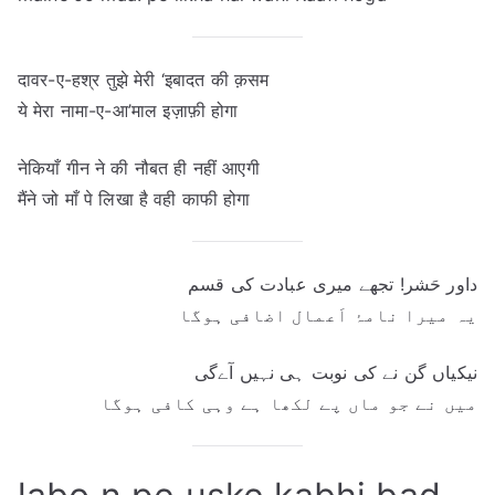
दावर-ए-हश्र तुझे मेरी ‘इबादत की क़सम
ये मेरा नामा-ए-आ’माल इज़ाफ़ी होगा
नेकियाँ गीन ने की नौबत ही नहीं आएगी
मैंने जो माँ पे लिखा है वही काफी होगा
داور حَشر! تجھے میری عبادت کی قسم
یہ میرا نامۂ اَعمال اضافی ہوگا
نیکیاں گن نے کی نوبت ہی نہیں آےگی
میں نے جو ماں پے لکھا ہے وہی کافی ہوگا