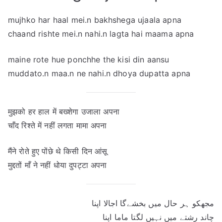
mujhko har haal mei.n bakhshega ujaala apna
chaand rishte mei.n nahi.n lagta hai maama apna
maine rote hue ponchhe the kisi din aansu
muddato.n maa.n ne nahi.n dhoya dupatta apna
मुझको हर हाल में बख्शेगा उजाला अपना
चाँद रिश्ते में नहीं लगता मामा अपना
मैंने रोते हुए पोंछे थे किसी दिन आंसू
मुद्दतों माँ ने नहीं धोया दुपट्टा अपना
مجھکو ہر حال میں بخشےگا اجالا اپنا
چاند رشتے میں نہیں لگتا ماما اپنا