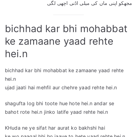
مجھکو اپنی ماں کی میلی اڈنی اچھی لگی
bichhad kar bhi mohabbat
ke zamaane yaad rehte
hei.n
bichhad kar bhi mohabbat ke zamaane yaad rehte
hei.n
ujad jaati hai mehfil aur chehre yaad rehte hei.n
shagufta log bhi toote hue hote hei.n andar se
bahot rote hei.n jinko latife yaad rehte hei.n
KHuda ne ye sifat har aurat ko bakhshi hai
ke wo paagal bhi ho jaaye to bete yaad rehte hei.n