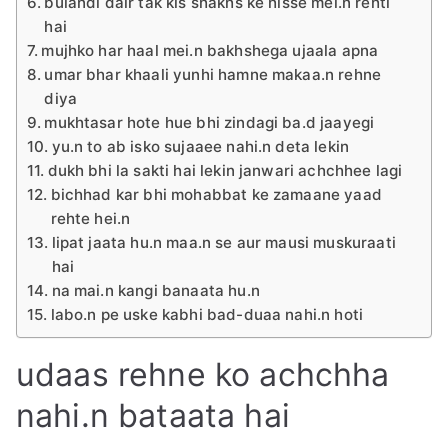
bulandi dair tak kis shakhs ke hisse mei.n rehti
hai
mujhko har haal mei.n bakhshega ujaala apna
umar bhar khaali yunhi hamne makaa.n rehne
diya
mukhtasar hote hue bhi zindagi ba.d jaayegi
yu.n to ab isko sujaaee nahi.n deta lekin
dukh bhi la sakti hai lekin janwari achchhee lagi
bichhad kar bhi mohabbat ke zamaane yaad
rehte hei.n
lipat jaata hu.n maa.n se aur mausi muskuraati
hai
na mai.n kangi banaata hu.n
labo.n pe uske kabhi bad-duaa nahi.n hoti
udaas rehne ko achchha
nahi.n bataata hai