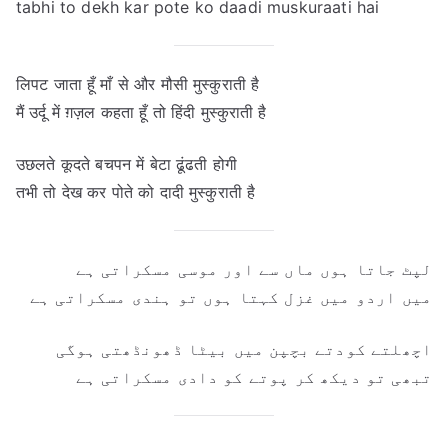
tabhi to dekh kar pote ko daadi muskuraati hai
लिपट जाता हूँ माँ से और मौसी मुस्कुराती है
मैं उर्दू में ग़ज़ल कहता हूँ तो हिंदी मुस्कुराती है
उछलते कूदते बचपन में बेटा ढूंढती होगी
तभी तो देख कर पोते को दादी मुस्कुराती है
لپٹ جاتا ہوں ماں سے اور موسی مسکراتی ہے
میں اردو میں غزل کہتا ہوں تو ہندی مسکراتی ہے
اچھلتے کودتے بچپن میں بیٹا ڈھونڈھتی ہوگی
تبھی تو دیکھ کر پوتے کو دادی مسکراتی ہے