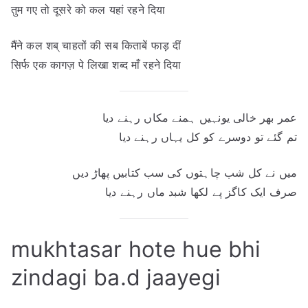
तुम गए तो दूसरे को कल यहां रहने दिया
मैंने कल शब् चाहतों की सब किताबें फाड़ दीं
सिर्फ एक कागज़ पे लिखा शब्द माँ रहने दिया
عمر بھر خالی یونہیں ہمنے مکاں رہنے دیا
تم گئے تو دوسرے کو کل یہاں رہنے دیا
میں نے کل شب چاہتوں کی سب کتابیں پھاڑ دیں
صرف ایک کاگز پے لکھا شبد ماں رہنے دیا
mukhtasar hote hue bhi
zindagi ba.d jaayegi