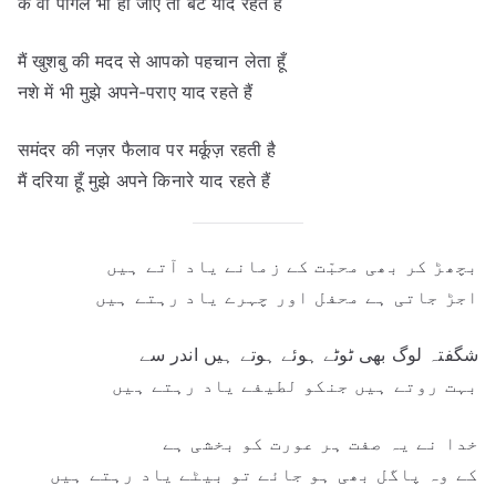
के वो पागल भी हो जाए तो बेटे याद रहते हैं
मैं खुशबु की मदद से आपको पहचान लेता हूँ
नशे में भी मुझे अपने-पराए याद रहते हैं
समंदर की नज़र फैलाव पर मर्कूज़ रहती है
मैं दरिया हूँ मुझे अपने किनारे याद रहते हैं
بچھڑ کر بھی محبّت کے زمانے یاد آتے ہیں
اجڑ جاتی ہے محفل اور چہرے یاد رہتے ہیں
شگفتہ لوگ بھی ٹوٹے ہوئے ہوتے ہیں اندر سے
بہت روتے ہیں جنکو لطیفے یاد رہتے ہیں
خدا نے یہ صفت ہر عورت کو بخشی ہے
کے وہ پاگل بھی ہو جائے تو بیٹے یاد رہتے ہیں